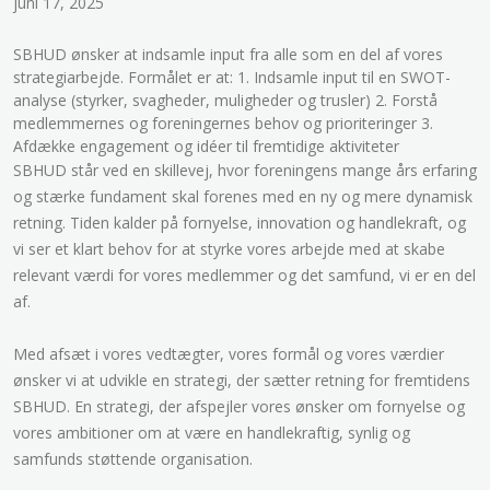
juni 17, 2025
SBHUD ønsker at indsamle input fra alle som en del af vores
strategiarbejde. Formålet er at: 1. Indsamle input til en SWOT-
analyse (styrker, svagheder, muligheder og trusler) 2. Forstå
medlemmernes og foreningernes behov og prioriteringer 3.
Afdække engagement og idéer til fremtidige aktiviteter
SBHUD står ved en skillevej, hvor foreningens mange års erfaring
og stærke fundament skal forenes med en ny og mere dynamisk
retning. Tiden kalder på fornyelse, innovation og handlekraft, og
vi ser et klart behov for at styrke vores arbejde med at skabe
relevant værdi for vores medlemmer og det samfund, vi er en del
af.
Med afsæt i vores vedtægter, vores formål og vores værdier
ønsker vi at udvikle en strategi, der sætter retning for fremtidens
SBHUD. En strategi, der afspejler vores ønsker om fornyelse og
vores ambitioner om at være en handlekraftig, synlig og
samfunds støttende organisation.