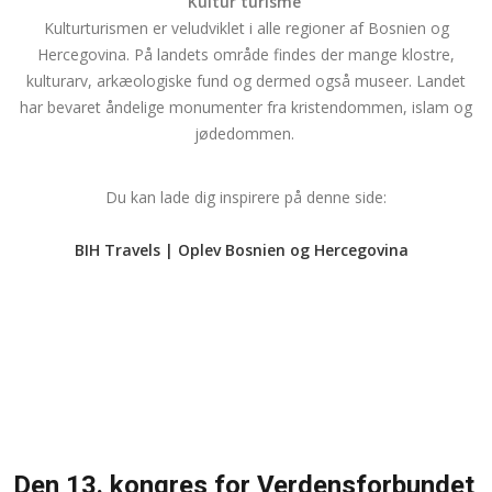
Kultur turisme
Kulturturismen er veludviklet i alle regioner af Bosnien og
Hercegovina. På landets område findes der mange klostre,
kulturarv, arkæologiske fund og dermed også museer. Landet
har bevaret åndelige monumenter fra kristendommen, islam og
jødedommen.
Du kan lade dig inspirere på denne side:
BIH Travels | Oplev Bosnien og Hercegovina
Den 13. kongres for Verdensforbundet