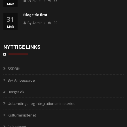
By Admin
29
MAR
Blog title first
31
By Admin
30
MAR
NYTTIGE LINKS
SSDBIH
BiH Ambassade
Borger.dk
Udlændinge- og Integrationsministeriet
Kulturministeriet
Folketinget