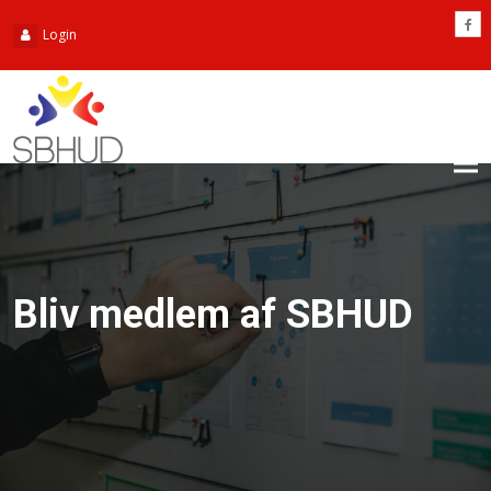
Login
Tog
nav
Bliv medlem af SBHUD