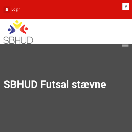
Login
Tog
nav
SBHUD Futsal stævne