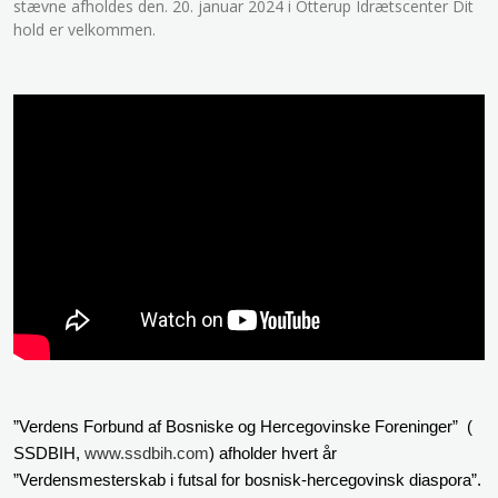
stævne afholdes den. 20. januar 2024 i Otterup Idrætscenter Dit
hold er velkommen.
”Verdens Forbund af Bosniske og Hercegovinske Foreninger” (
SSDBIH,
www.ssdbih.com
) afholder hvert år
”Verdensmesterskab i futsal for bosnisk-hercegovinsk diaspora”.