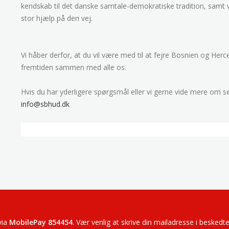
kendskab til det danske samtale-demokratiske tradition, samt vo
stor hjælp på den vej.
Vi håber derfor, at du vil være med til at fejre Bosnien og Her
fremtiden sammen med alle os.
Hvis du har yderligere spørgsmål eller vi gerne vide mere om se
info@sbhud.dk
via
MobilePay 854454
. Vær venlig at skrive din mailadresse i beskedt