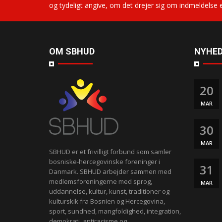
og tydeligt angive, om det drejer sig om indmeldelse 
OM SBHUD
NYHED
20
MAR
30
MAR
SBHUD er et frivilligt forbund som samler
bosniske-hercegovinske foreninger i
31
Danmark. SBHUD arbejder sammen med
medlemsforeningerne med sprog,
MAR
uddannelse, kultur, kunst, traditioner og
kulturskik fra Bosnien og Hercegovina,
sport, sundhed, mangfoldighed, integration,
demokrati, antiracisme og