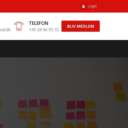
Login
TELEFON
BLIV MEDLEM
ud.dk
+45 28 96 55 72