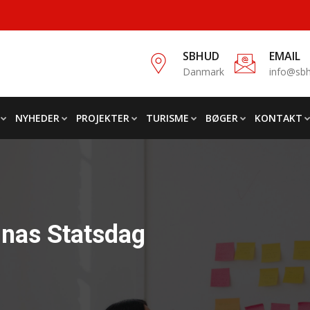
SBHUD
EMAIL
Danmark
info@sbh
NYHEDER
PROJEKTER
TURISME
BØGER
KONTAKT
inas Statsdag