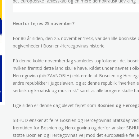
det europæiske fællesskab og en mere demokratisk udvikling.
Hvorfor fejres 25.november?
For 80 år siden, den 25. november 1943, var den lille bosniske 
begivenheder i Bosnien-Hercegovinas historie.
På denne kolde novemberdag samledes topfolkene i det bosnis
hvilken fremtid dette land skulle have. Rådet under navnet Folk
Hercegovina (bih:ZAVNOBIH) erklærede at Bosnien og Hercegovi
andre republikker i Jugoslavien, og at denne republik ”hverken e
serbisk og kroatisk og muslimsk” samt at alle borgere skulle have
Lige siden er denne dag blevet fejret som
Bosnien og Herceg
SBHUD ønsker at fejre Bosnien og Hercegovinas Statsdag ved 
fremtiden for Bosnien og Hercegovina og derfor ønsker SBHUD 
støtte Bosnien og Hercegovinas vej mod det europæiske fælle