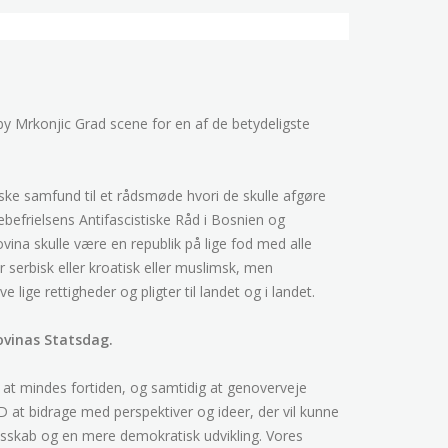
by Mrkonjic Grad scene for en af de betydeligste
ke samfund til et rådsmøde hvori de skulle afgøre
ebefrielsens Antifascistiske Råd i Bosnien og
na skulle være en republik på lige fod med alle
r serbisk eller kroatisk eller muslimsk, men
 lige rettigheder og pligter til landet og i landet.
ovinas Statsdag.
at mindes fortiden, og samtidig at genoverveje
at bidrage med perspektiver og ideer, der vil kunne
sskab og en mere demokratisk udvikling. Vores