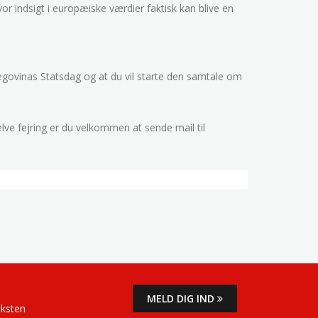
r indsigt i europæiske værdier faktisk kan blive en
cegovinas Statsdag og at du vil starte den samtale om
lve fejring er du velkommen at sende mail til
MELD DIG IND
eksten