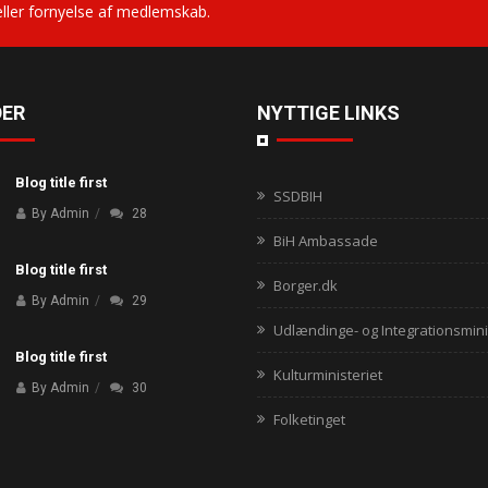
eller fornyelse af medlemskab.
ER
NYTTIGE LINKS
Blog title first
SSDBIH
By Admin
28
BiH Ambassade
Blog title first
Borger.dk
By Admin
29
Udlændinge- og Integrationsmini
Blog title first
Kulturministeriet
By Admin
30
Folketinget