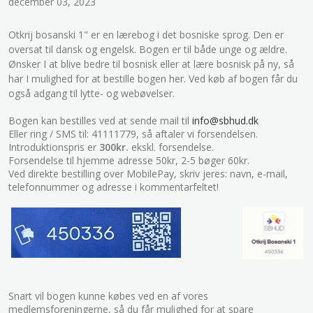
december 03, 2023
Otkrij bosanski 1" er en lærebog i det bosniske sprog. Den er
oversat til dansk og engelsk. Bogen er til både unge og ældre.
Ønsker I at blive bedre til bosnisk eller at lære bosnisk på ny, så
har I mulighed for at bestille bogen her. Ved køb af bogen får du
også adgang til lytte- og webøvelser.
Bogen kan bestilles ved at sende mail til
info@sbhud.dk
Eller ring / SMS til: 41111779, så aftaler vi forsendelsen.
Introduktionspris er
300kr.
ekskl. forsendelse.
Forsendelse til hjemme adresse 50kr, 2-5 bøger 60kr.
Ved direkte bestilling over MobilePay, skriv jeres: navn, e-mail,
telefonnummer og adresse i kommentarfeltet!
Snart vil bogen kunne købes ved en af vores
medlemsforeningerne, så du får mulighed for at spare