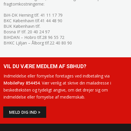
fragtomkostningerne:
BiH-DK Herning tlf. 41 11 17 79
BKC København tlf.41 44 48 90
BUK København tlf.
Bosna IF tlf. 20 40 24 97
BIHDAN – Hobro tlf.28 96 55 72
BHKC Ljiljan – Ålborg tlf.22 40 80 90
VIL DU VÆRE MEDLEM AF SBHUD?
Indmeldelse eller fornyelse foretages ved indbetaling via
MobilePay 854454
. Vær venlig at skrive din mailadresse i
beskedteksten og tydeligt angive, om det drejer sig om
indmeldelse eller fornyelse af medlemskab.
MELD DIG IND