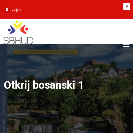
Login
Tog
nav
Otkrij bosanski 1